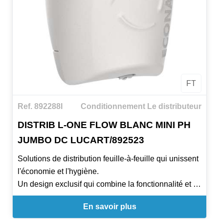
FT
Ref. 892288I
Conditionnement Le distributeur
DISTRIB L-ONE FLOW BLANC MINI PH
JUMBO DC LUCART/892523
Solutions de distribution feuille-à-feuille qui unissent
l'économie et l'hygiène.
Un design exclusif qui combine la fonctionnalité et le
style.
En savoir plus
Papiers certifiés écologiques qui associent à la