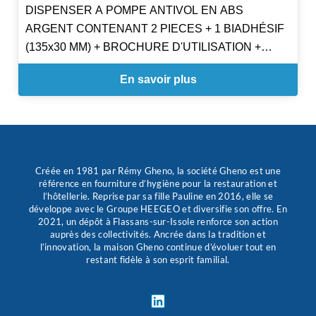
DISPENSER A POMPE ANTIVOL EN ABS
ARGENT CONTENANT 2 PIECES + 1 BIADHÉSIF
(135x30 MM) + BROCHURE D'UTILISATION +
GUIDE DE MONTAGE + 1 CLE D'OUVERTURE
En savoir plus
Créée en 1981 par Rémy Gheno, la société Gheno est une
référence en fourniture d’hygiène pour la restauration et
l’hôtellerie. Reprise par sa fille Pauline en 2016, elle se
développe avec le Groupe HEEGEO et diversifie son offre. En
2021, un dépôt à Flassans-sur-Issole renforce son action
auprès des collectivités. Ancrée dans la tradition et
l’innovation, la maison Gheno continue d’évoluer tout en
restant fidèle à son esprit familial.
L
i