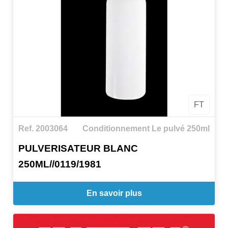
FT
Ref. 2003064
Conditionnement Le pulvé 250ml
PULVERISATEUR BLANC
250ML//0119/1981
En savoir plus