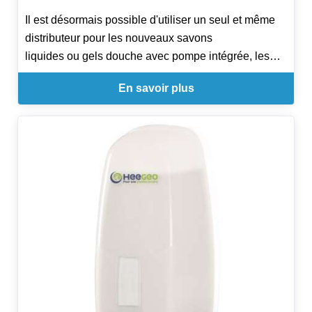
Il est désormais possible d'utiliser un seul et même
distributeur pour les nouveaux savons
liquides ou gels douche avec pompe intégrée, les
savons mousse et la mousse nettoyante
En savoir plus
pour lunettes de toilettes.
Libre choix lors de l'utilisation de la fonction de
verrouillage (avec ou sans clé).
Remplissage facile grâce au nouveau support de
cartouche intégré.
La zone d'appui intégrale portant l'inscription « Push
» simplifie considérablement
l'utilisation pour tous.
La zone d'appui comporte par ailleurs une inscription
en braille.