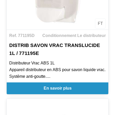
FT
Ref. 771195D
Conditionnement Le distributeur
DISTRIB SAVON VRAC TRANSLUCIDE
1L / 771195E
Distributeur Vrac ABS 1L
Appareil distributeur en ABS pour savon liquide vrac.
Système anti-goutte.
H26.5xL14 cm Profondeur 11.25cm
En savoir plus
Compatible avec gel et solutions hydroalcooliques
Pour réservoirs rechargeables - Fermeture à clé -
Couvercle pivotant
Large bouton poussoir ergonomique