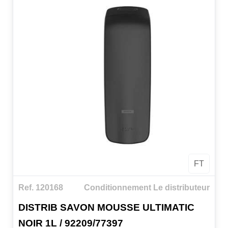
CARACTERISTIQUES:
Distributeur garanti.
Corps en ABS pour plus de robustesse.
Verrouillable par clé pour plus de sécurité.
Transparence pour visualisation du niveau de la
cartouche.
Large bouton poussoir pour plus d'hygiène et
d'ergonomie.
Système pompe breveté pour plus de fiabilité.
Dose adaptée pour plus d'économie.
FT
Ref. 120168
Conditionnement Le distributeur
DISTRIB SAVON MOUSSE ULTIMATIC
NOIR 1L / 92209/77397