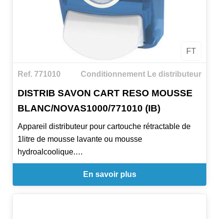
FT
Ref. 771010
Conditionnement Le distributeur
DISTRIB SAVON CART RESO MOUSSE
BLANC/NOVAS1000/771010 (IB)
Appareil distributeur pour cartouche rétractable de
1litre de mousse lavante ou mousse
hydroalcoolique.
Idéal en collectivités / agro-alimentaire / médical.
En savoir plus
DIMENSIONS:
H 23,3 x L 13 x P 11,5 cm INSERT BLANC =
cartouche mousse