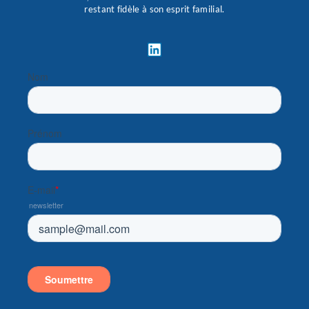
restant fidèle à son esprit familial.
L
i
n
k
e
d
i
n