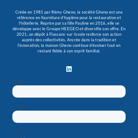
Créée en 1981 par Rémy Gheno, la société Gheno est une
référence en fourniture d’hygiène pour la restauration et
l’hôtellerie. Reprise par sa fille Pauline en 2016, elle se
développe avec le Groupe HEEGEO et diversifie son offre. En
2021, un dépôt à Flassans-sur-Issole renforce son action
auprès des collectivités. Ancrée dans la tradition et
l’innovation, la maison Gheno continue d’évoluer tout en
restant fidèle à son esprit familial.
L
i
n
k
e
d
i
n