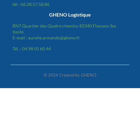
tél : 06.28.57.58.86
GHENO Logistique
RN7 Quartier des Quatre chemins 83340 Flassans Sur
Issole
E-mail : aurelie.armando@gheno.fr
Tél. : 04 98 01 60 44
© 2024 Created by GHENO