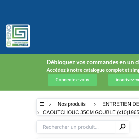
Aller
au
contenu
Débloquez vos commandes en un cl
Accédez à notre catalogue complet et simp
Connectez-vous
inscrivez-
☰
Nos produits
ENTRETIEN D
CAOUTCHOUC 35CM GOUBLE (x10)1965
⚲
✕