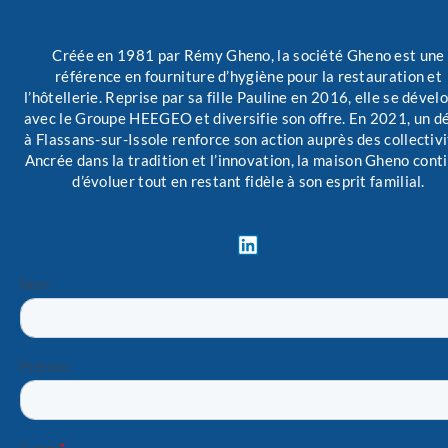
Créée en 1981 par Rémy Gheno, la société Gheno est une
référence en fourniture d’hygiène pour la restauration et
l’hôtellerie. Reprise par sa fille Pauline en 2016, elle se dével
avec le Groupe HEEGEO et diversifie son offre. En 2021, un d
à Flassans-sur-Issole renforce son action auprès des collectivi
Ancrée dans la tradition et l’innovation, la maison Gheno cont
d’évoluer tout en restant fidèle à son esprit familial.
L
i
n
k
e
d
i
n