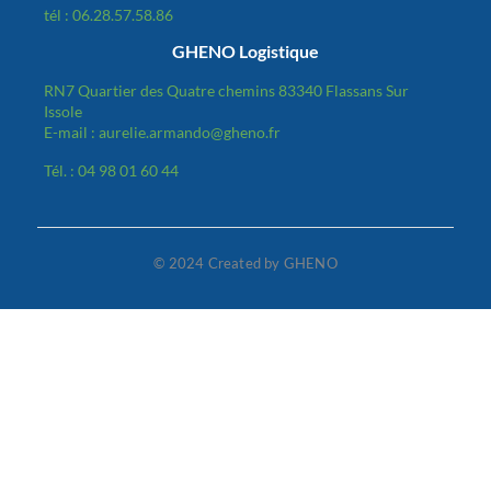
tél : 06.28.57.58.86
GHENO Logistique
RN7 Quartier des Quatre chemins 83340 Flassans Sur
Issole
E-mail : aurelie.armando@gheno.fr
Tél. : 04 98 01 60 44
© 2024 Created by GHENO