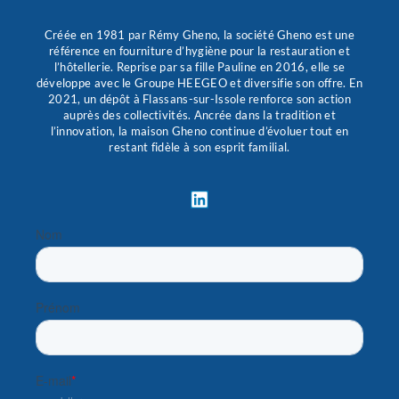
Créée en 1981 par Rémy Gheno, la société Gheno est une
référence en fourniture d’hygiène pour la restauration et
l’hôtellerie. Reprise par sa fille Pauline en 2016, elle se
développe avec le Groupe HEEGEO et diversifie son offre. En
2021, un dépôt à Flassans-sur-Issole renforce son action
auprès des collectivités. Ancrée dans la tradition et
l’innovation, la maison Gheno continue d’évoluer tout en
restant fidèle à son esprit familial.
L
i
n
k
e
d
i
n