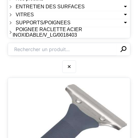
ENTRETIEN DES SURFACES
VITRES
SUPPORTS/POIGNEES
POIGNEE RACLETTE ACIER
INOXIDABLE/V_LG/0018403
⚲
✕
✕