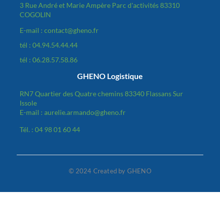
3 Rue André et Marie Ampère Parc d'activités 83310
COGOLIN
E-mail : contact@gheno.fr
tél : 04.94.54.44.44
tél : 06.28.57.58.86
GHENO Logistique
RN7 Quartier des Quatre chemins 83340 Flassans Sur
Issole
E-mail : aurelie.armando@gheno.fr
Tél. : 04 98 01 60 44
© 2024 Created by GHENO