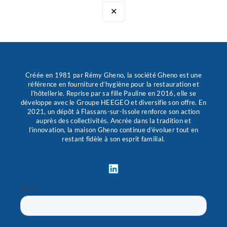
✕
Créée en 1981 par Rémy Gheno, la société Gheno est une
référence en fourniture d’hygiène pour la restauration et
l’hôtellerie. Reprise par sa fille Pauline en 2016, elle se
développe avec le Groupe HEEGEO et diversifie son offre. En
2021, un dépôt à Flassans-sur-Issole renforce son action
auprès des collectivités. Ancrée dans la tradition et
l’innovation, la maison Gheno continue d’évoluer tout en
restant fidèle à son esprit familial.
L
i
n
k
e
d
i