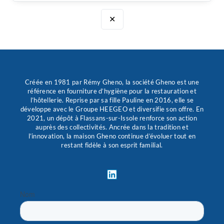
✕
Créée en 1981 par Rémy Gheno, la société Gheno est une
référence en fourniture d’hygiène pour la restauration et
l’hôtellerie. Reprise par sa fille Pauline en 2016, elle se
développe avec le Groupe HEEGEO et diversifie son offre. En
2021, un dépôt à Flassans-sur-Issole renforce son action
auprès des collectivités. Ancrée dans la tradition et
l’innovation, la maison Gheno continue d’évoluer tout en
restant fidèle à son esprit familial.
L
i
n
k
e
d