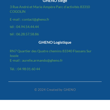
GHENO Siège
3 Rue André et Marie Ampère Parc d'activités 83310
COGOLIN
E-mail : contact@gheno.fr
tél : 04.94.54.44.44
tél : 06.28.57.58.86
GHENO Logistique
RN7 Quartier des Quatre chemins 83340 Flassans Sur
Issole
E-mail : aurelie.armando@gheno.fr
Tél. : 04 98 01 60 44
© 2024 Created by GHENO