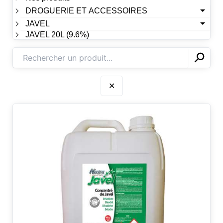
DROGUERIE ET ACCESSOIRES
JAVEL
JAVEL 20L (9.6%)
⚲
✕
✕