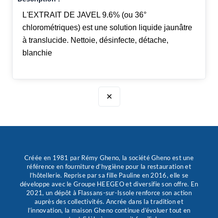
L'EXTRAIT DE JAVEL 9.6% (ou 36°
chlorométriques) est une solution liquide jaunâtre
à translucide. Nettoie, désinfecte, détache,
blanchie
✕
Créée en 1981 par Rémy Gheno, la société Gheno est une
référence en fourniture d’hygiène pour la restauration et
l’hôtellerie. Reprise par sa fille Pauline en 2016, elle se
développe avec le Groupe HEEGEO et diversifie son offre. En
2021, un dépôt à Flassans-sur-Issole renforce son action
auprès des collectivités. Ancrée dans la tradition et
l’innovation, la maison Gheno continue d’évoluer tout en