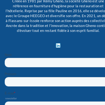
Créée en 1981 par Rémy Gheno, la société Gheno est une
référence en fourniture d’hygiène pour la restauration et
l’hôtellerie. Reprise par sa fille Pauline en 2016, elle se dével
avec le Groupe HEEGEO et diversifie son offre. En 2021, un d
à Flassans-sur-Issole renforce son action auprès des collectivi
Ancrée dans la tradition et l’innovation, la maison Gheno cont
d’évoluer tout en restant fidèle à son esprit familial.
L
i
n
k
e
d
i
n