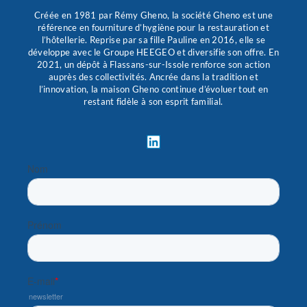
Créée en 1981 par Rémy Gheno, la société Gheno est une
référence en fourniture d’hygiène pour la restauration et
l’hôtellerie. Reprise par sa fille Pauline en 2016, elle se
développe avec le Groupe HEEGEO et diversifie son offre. En
2021, un dépôt à Flassans-sur-Issole renforce son action
auprès des collectivités. Ancrée dans la tradition et
l’innovation, la maison Gheno continue d’évoluer tout en
restant fidèle à son esprit familial.
L
i
n
k
e
d
i
n