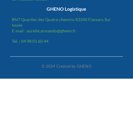
GHENO Logistique
RN7 Quartier des Quatre chemins 83340 Flassans Sur
Issole
E-mail : aurelie.armando@gheno.fr
Tél. : 04 98 01 60 44
© 2024 Created by GHENO