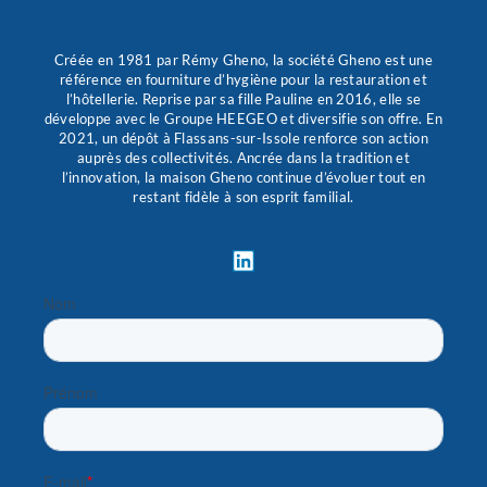
Créée en 1981 par Rémy Gheno, la société Gheno est une
référence en fourniture d’hygiène pour la restauration et
l’hôtellerie. Reprise par sa fille Pauline en 2016, elle se
développe avec le Groupe HEEGEO et diversifie son offre. En
2021, un dépôt à Flassans-sur-Issole renforce son action
auprès des collectivités. Ancrée dans la tradition et
l’innovation, la maison Gheno continue d’évoluer tout en
restant fidèle à son esprit familial.
L
i
n
k
e
d
i
n