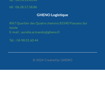
tél : 06.28.57.58.86
GHENO Logistique
RN7 Quartier des Quatre chemins 83340 Flassans Sur
Issole
E-mail : aurelie.armando@gheno.fr
Tél. : 04 98 01 60 44
© 2024 Created by GHENO