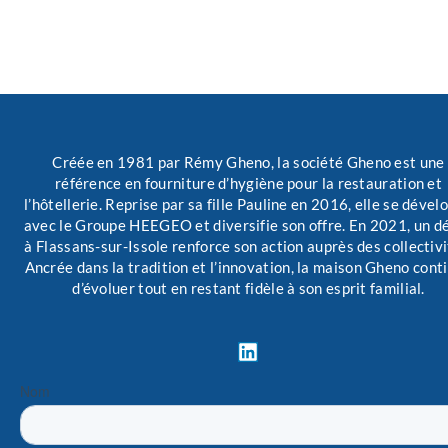
Créée en 1981 par Rémy Gheno, la société Gheno est une
référence en fourniture d’hygiène pour la restauration et
l’hôtellerie. Reprise par sa fille Pauline en 2016, elle se dével
avec le Groupe HEEGEO et diversifie son offre. En 2021, un d
à Flassans-sur-Issole renforce son action auprès des collectivi
Ancrée dans la tradition et l’innovation, la maison Gheno cont
d’évoluer tout en restant fidèle à son esprit familial.
L
i
n
k
e
d