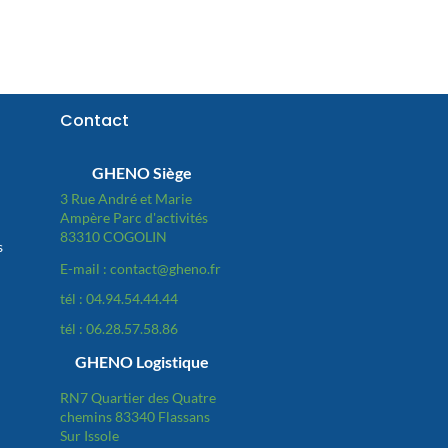
Contact
GHENO Siège
3 Rue André et Marie
Ampère Parc d'activités
83310 COGOLIN
s
E-mail : contact@gheno.fr
tél : 04.94.54.44.44
tél : 06.28.57.58.86
GHENO Logistique
RN7 Quartier des Quatre
chemins 83340 Flassans
Sur Issole