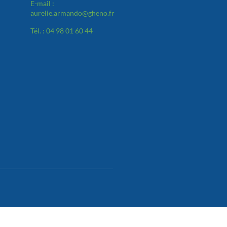
E-mail :
aurelie.armando@gheno.fr
Tél. : 04 98 01 60 44