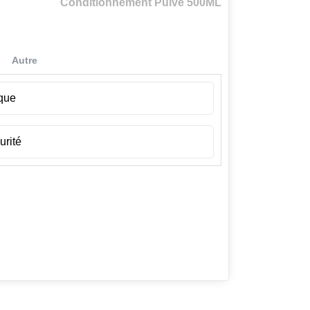
Conditionnement Pulvé 500ML
Autre
ique
urité