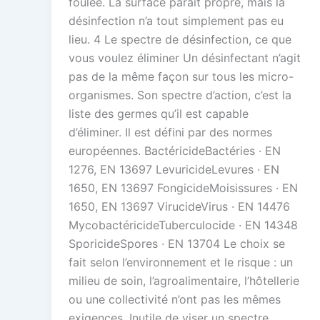
foulée. La surface paraît propre, mais la
désinfection n’a tout simplement pas eu
lieu. 4 Le spectre de désinfection, ce que
vous voulez éliminer Un désinfectant n’agit
pas de la même façon sur tous les micro-
organismes. Son spectre d’action, c’est la
liste des germes qu’il est capable
d’éliminer. Il est défini par des normes
européennes. BactéricideBactéries · EN
1276, EN 13697 LevuricideLevures · EN
1650, EN 13697 FongicideMoisissures · EN
1650, EN 13697 VirucideVirus · EN 14476
MycobactéricideTuberculocide · EN 14348
SporicideSpores · EN 13704 Le choix se
fait selon l’environnement et le risque : un
milieu de soin, l’agroalimentaire, l’hôtellerie
ou une collectivité n’ont pas les mêmes
exigences. Inutile de viser un spectre